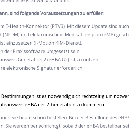
steht eine Frist von 6 Monaten.
ann, sind folgende Voraussetzungen zu erfüllen:
m E-Health-Konnektor (PTV3). Mit diesem Update sind auc
 (NFDM) und elektronischem Medikationsplan (eMP) gescha
ist einzusetzen (I-Motion KIM-Dienst).
n der Praxissoftware umgesetzt sein.
sausweis Generation 2 (eHBA G2) ist zu nutzen.
ere elektronische Signatur erforderlich
n Bestimmungen ist es notwendig sich rechtzeitig um notwe
rufeausweis eHBA der 2. Generation zu kümmern.
en Sie heute schon bestellen. Bei der Bestellung des eHBA
. Sie werden benachrichtgt, sobald der eHBA bestellbar sei